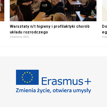
Warsztaty n/t higieny i profilaktyki chorób
Do
układu rozrodczego
eg
3 kwietnia 2025
4 li