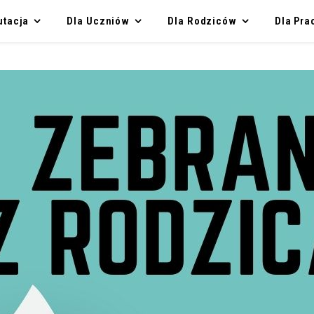
utacja
Dla Uczniów
Dla Rodziców
Dla Pr