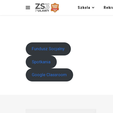
Szkoła
Rekr
Fundusz Socjalny
Spotkania
Google Classroom