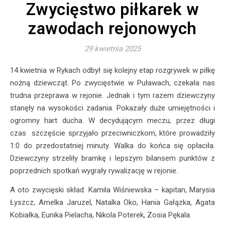
Zwycięstwo piłkarek w
zawodach rejonowych
29 kwietnia 2025
14 kwietnia w Rykach odbył się kolejny etap rozgrywek w piłkę
nożną dziewcząt. Po zwycięstwie w Puławach, czekała nas
trudna przeprawa w rejonie. Jednak i tym razem dziewczyny
stanęły na wysokości zadania. Pokazały duże umiejętności i
ogromny hart ducha. W decydującym meczu, przez długi
czas szczęście sprzyjało przeciwniczkom, które prowadziły
1:0 do przedostatniej minuty. Walka do końca się opłaciła.
Dziewczyny strzeliły bramkę i lepszym bilansem punktów z
poprzednich spotkań wygrały rywalizację w rejonie.
A oto zwycięski skład: Kamila Wiśniewska – kapitan, Marysia
Łyszcz, Amelka Jaruzel, Natalka Oko, Hania Gałązka, Agata
Kobiałka, Eunika Pielacha, Nikola Poterek, Zosia Pękala.