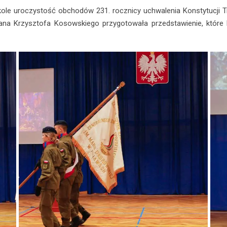
le uroczystość obchodów 231. rocznicy uchwalenia Konstytucji Trz
na Krzysztofa Kosowskiego przygotowała przedstawienie, które był