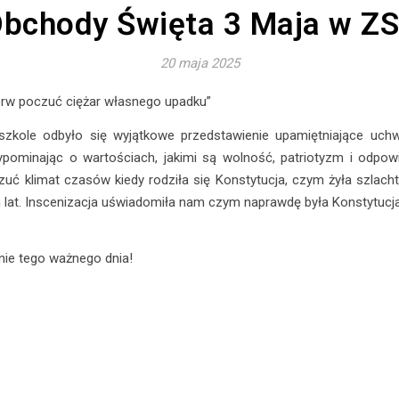
bchody Święta 3 Maja w Z
20 maja 2025
erw poczuć ciężar własnego upadku”
zkole odbyło się wyjątkowe przedstawienie upamiętniające uchw
pominając o wartościach, jakimi są wolność, patriotyzm i odpowie
ć klimat czasów kiedy rodziła się Konstytucja, czym żyła szlachta i
 lat. Inscenizacja uświadomiła nam czym naprawdę była Konstytucja 3
nie tego ważnego dnia!