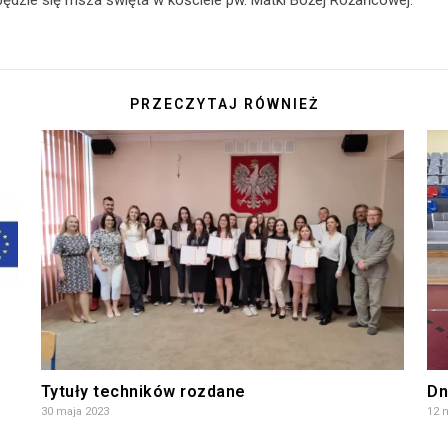
będzie się msza święta w kościele pw. Matki Bożej Różańcowej.
PRZECZYTAJ RÓWNIEŻ
Tytuły techników rozdane
Dn
30 maja 2023
12 