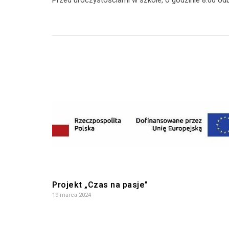
Przed uroczystościami w szkole, o godzinie 8.00 od
Projekt „Czas na pasje”
19 marca 2024