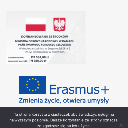
Ta strona korzysta z ciasteczek aby świadczyć usługi na
najwyższym poziomie. Dalsze korzystanie ze strony oznacza,
że zgadzasz się na ich użycie.
2026 Copyright - Zespół Szkół nr 3 im. Marii Dąbrowskiej w Puławach