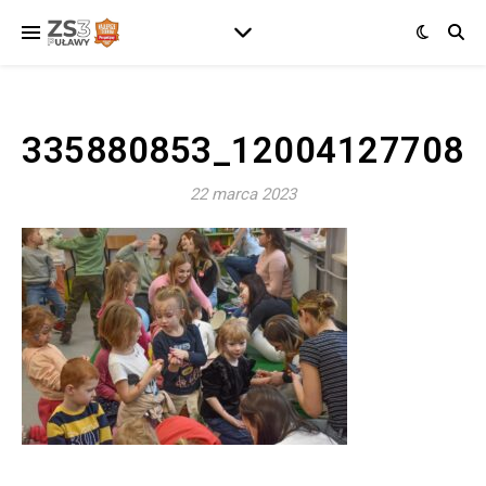
335880853_120041277083
22 marca 2023