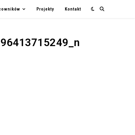
acowników
Projekty
Kontakt
96413715249_n