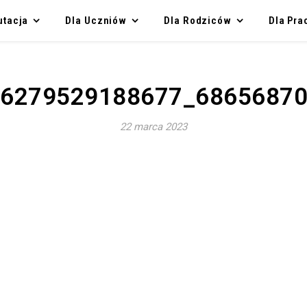
utacja
Dla Uczniów
Dla Rodziców
Dla Pr
46279529188677_68656870
22 marca 2023