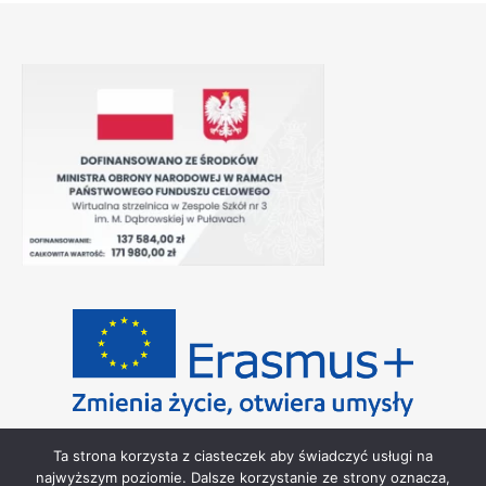
Ta strona korzysta z ciasteczek aby świadczyć usługi na
najwyższym poziomie. Dalsze korzystanie ze strony oznacza,