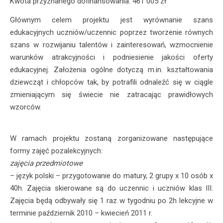
Kwota przyznanego dofinansowania: 461 005 zł
Głównym celem projektu jest wyrównanie szans
edukacyjnych uczniów/uczennic poprzez tworzenie równych
szans w rozwijaniu talentów i zainteresowań, wzmocnienie
warunków atrakcyjności i podniesienie jakości oferty
edukacyjnej. Założenia ogólne dotyczą m.in. kształtowania
dziewcząt i chłopców tak, by potrafili odnaleźć się w ciągle
zmieniającym się świecie nie zatracając prawidłowych
wzorców.
W ramach projektu zostaną zorganizowane następujące
formy zajęć pozalekcyjnych:
zajęcia przedmiotowe
– język polski – przygotowanie do matury, 2 grupy x 10 osób x
40h. Zajęcia skierowane są do uczennic i uczniów klas III.
Zajęcia będą odbywały się 1 raz w tygodniu po 2h lekcyjne w
terminie październik 2010 – kwiecień 2011 r.